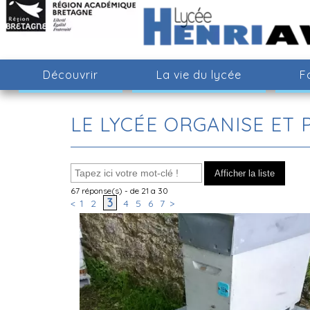
Découvrir
La vie du lycée
F
LE LYCÉE ORGANISE ET P
67
réponse(s) - de 21 a 30
3
<
1
2
4
5
6
7
>