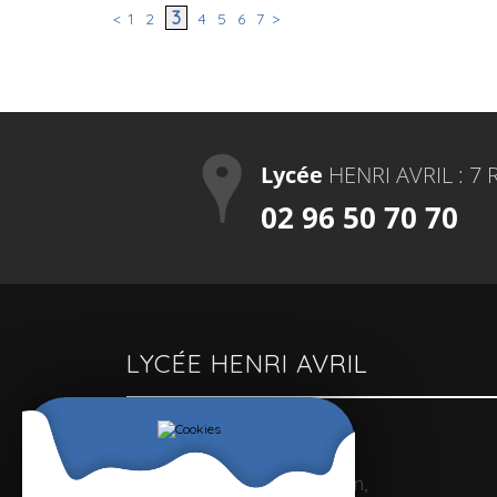
3
<
1
2
4
5
6
7
>
Lycée
HENRI AVRIL : 7 
02 96 50 70 70
LYCÉE HENRI AVRIL
Un lycée polyvalent
Pour optimiser la formation,