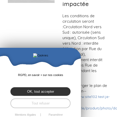
impactée
Les conditions de
circulation seront
:Circulation Nord vers
Sud : autorisée (sens
unique), Circulation Sud
vers Nord : interdite
(déviation par Rue du
Bout du Val),
Stationnement interdit
des 2 côtés Rue de
Dinard pendant les
RGPD, en savoir + sur nos cookies
travaux.
-- Télécharger le plan de
la déviation--
OK, tout accepter
>
http://www.site102.test.je-
gere-mon-
Tout refuser
site.fr/article/produit/photo/
Mentions légales
Paramétrer