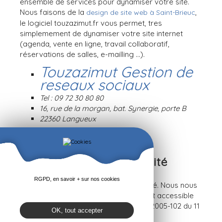
ensemble de services pour dynamiser votre site.
Nous faisons de la
,
design de site web à Saint-Brieuc
le logiciel touzazimut.fr vous permet, tres
simplemement de dynamiser votre site internet
(agenda, vente en ligne, travail collaboratif,
réservations de salles, e-mailling ...).
Touzazimut Gestion de
reseaux sociaux
Tel : 09 72 30 80 80
16, rue de la morgan, bat. Synergie, porte B
22360 Langueux
Proviseur: Vincent ESTEVE
ce.0220196u@ac-rennes.fr
mel edirecteur :
Déclaration d'accessibilité
RGPD, en savoir + sur nos cookies
Engagement en faveur de l'accessibilité. Nous nous
engageons à rendre notre site internet accessible
conformément à l'article 47 de la loi n°2005-102 du 11
OK, tout accepter
février 2005.