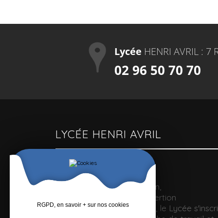
Lycée
HENRI AVRIL : 7 
02 96 50 70 70
LYCÉE HENRI AVRIL
Un lycée polyvalent
Pour optimiser la formation,
l'accompagnement et l'insertion
RGPD, en savoir + sur nos cookies
professionnelle des jeunes, le Lycée s'inscri