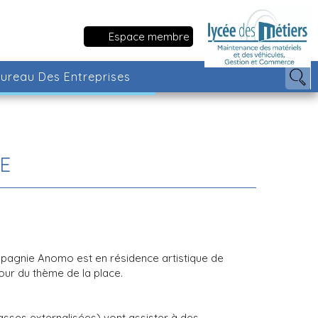
Espace membre
ureau Des Entreprises
E
pagnie Anomo est en résidence artistique de
our du thème de la place.
lasses externalisées) vont assister à des