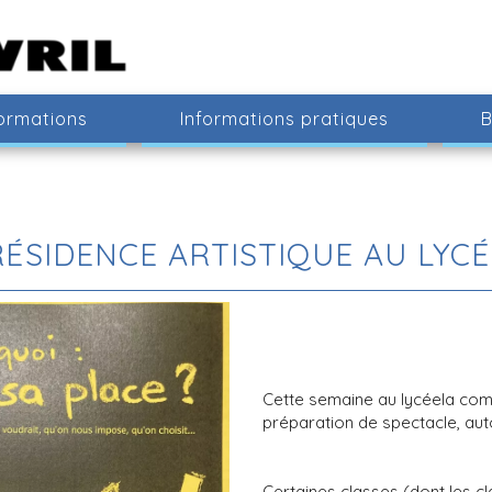
ormations
Informations pratiques
B
RÉSIDENCE ARTISTIQUE AU LYCÉ
Cette semaine au lycéela com
préparation de spectacle, aut
Certaines classes (dont les c