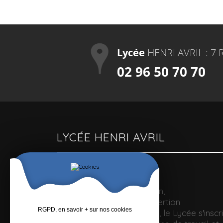
Lycée
HENRI AVRIL : 7 
02 96 50 70 70
LYCÉE HENRI AVRIL
Un lycée polyvalent
Pour optimiser la formation,
l'accompagnement et l'insertion
RGPD, en savoir + sur nos cookies
professionnelle des jeunes, le Lycée s'inscri