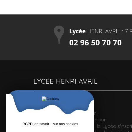
Lycée
HENRI AVRIL : 7 
02 96 50 70 70
LYCÉE HENRI AVRIL
Un lycée polyvalent
Pour optimiser la formation,
l'accompagnement et l'insertion
RGPD, en savoir + sur nos cookies
professionnelle des jeunes, le Lycée s'inscri