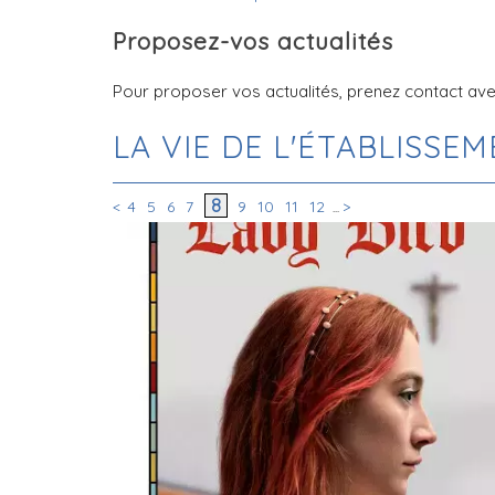
Proposez-vos actualités
Pour proposer vos actualités, prenez contact avec
LA VIE DE L'ÉTABLISSE
8
<
4
5
6
7
9
10
11
12
>
...