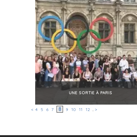
UNE SORTIE À PARIS
+
8
<
4
5
6
7
9
10
11
12
>
...