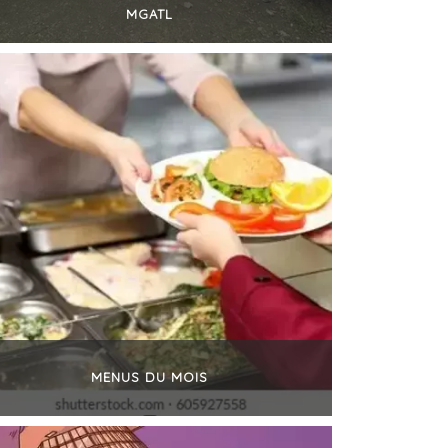
MGATL
+
MENUS DU MOIS
+