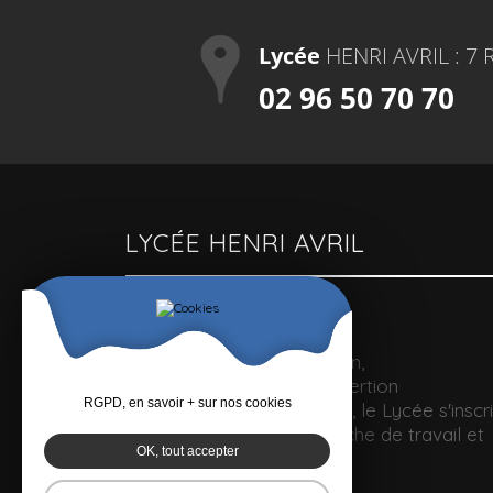
Lycée
HENRI AVRIL : 7 
02 96 50 70 70
LYCÉE HENRI AVRIL
Un lycée polyvalent
Pour optimiser la formation,
l'accompagnement et l'insertion
RGPD, en savoir + sur nos cookies
professionnelle des jeunes, le Lycée s'inscri
dans une véritable démarche de travail et
OK, tout accepter
de partenariat.